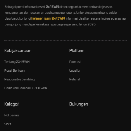
Sebagai portal informasi resmi,
2x45WIN
dirancang untuk memberikan kejelasan,
kenyamanan, dan rasa aman bagi semua pengguna. Untuk akses resmi yang selalu
diperbarui, kunjungi
halaman resmi 2x45WIN
. Informasi disajikan secara ringkas agar setiap
pengunjung mendapatkan akses tepercaya sepanjang tahun 2026.
Kebijaksanaan
Platform
Tentang 2X45WIN
Promosi
Pusat Bantuan
Loyalty
Responsible Gambling
Referral
Peraturan Bermain Di 2X45WIN
Kategori
Dukungan
Hot Games
Slots