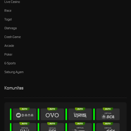
Live Casino
Race
Togel
Olahraga
Crash Game
Arcade
Poker
E-Sports
Sabung Ayam
Komunitas