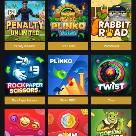
Penalty Unlimited
Plinko Aztec
Rabbit Road
Rock Paper Scissors
Plinko 1000
Twist