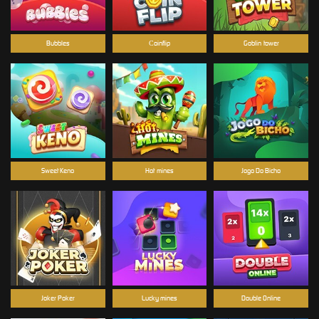
Bubbles
Сoinflip
Goblin-tower
Sweet Keno
Hot-mines
Jogo Do Bicho
Joker Poker
Lucky mines
Double Online