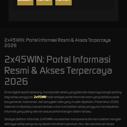
2x45WIN: Portal Informasi Resmi & Akses Terpercaya
2026
2x45WIN: Portal Informasi
Resmi & Akses Terpercaya
2026
Di era digital seperti sekarang, memperoleh akses yang jelas dan tepercaya sangat penting
bagi setiap pengguna.
2x45WIN
hadir sebagai portal informasi resmi yang berfokus pada
kenyamanan, keamanan, dan penyajian data yang mudah dipahami. Pada tahun 2026,
halaman ini diperbarui secara berkala untuk memastikan setiap pengguna mendapatkan
informasi yang paling relevan sesuai perkembangan sistem terbaru.
Sebagai platform informasi, 2x45WIN menekankan transparansi dan kemudahan navigasi
sehingga setiap pengunjung dapat memahami panduan, fitur, dan pembaruan tanpa