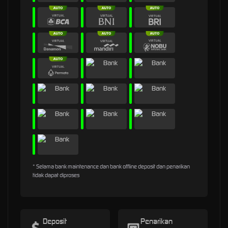
* Selama bank maintenance dan bank offline deposit dan penarikan
tidak dapat diproses
Deposit
Penarikan