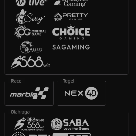
Race
Togel
Olahraga