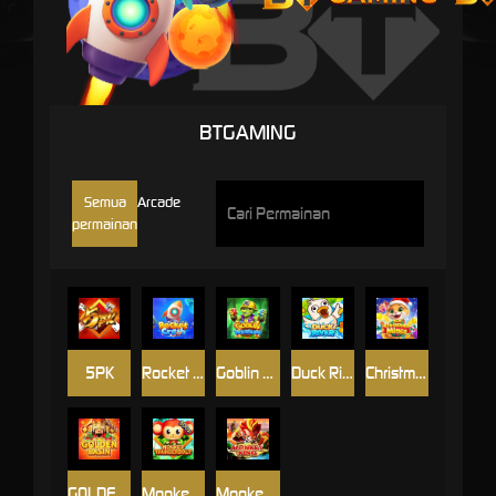
BTGAMING
Semua
Arcade
permainan
5PK
Rocket Crash
Goblin Treasure
Duck River
Christmas Mines
GOLDEN BASIN
Monkey Thunderbolt
Monkey King