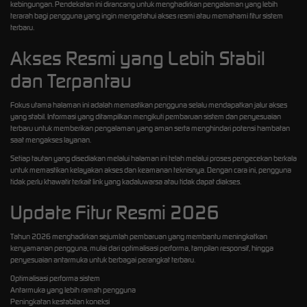
kebingungan. Pendekatan ini dirancang untuk menghadirkan pengalaman yang lebih
terarah bagi pengguna yang ingin mengetahui akses resmi atau memahami fitur sistem
terbaru.
Akses Resmi yang Lebih Stabil
dan Terpantau
Fokus utama halaman ini adalah memastikan pengguna selalu mendapatkan jalur akses
yang stabil. Informasi yang ditampilkan mengikuti pembaruan sistem dan penyesuaian
terbaru untuk memberikan pengalaman yang aman serta menghindari potensi hambatan
saat mengakses layanan.
Setiap tautan yang disediakan melalui halaman ini telah melalui proses pengecekan berkala
untuk memastikan kelayakan akses dan keamanan teknisnya. Dengan cara ini, pengguna
tidak perlu khawatir terkait link yang kadaluwarsa atau tidak dapat diakses.
Update Fitur Resmi 2026
Tahun 2026 menghadirkan sejumlah pembaruan yang membantu meningkatkan
kenyamanan pengguna, mulai dari optimalisasi performa, tampilan responsif, hingga
penyesuaian antarmuka untuk berbagai perangkat terbaru.
Optimalisasi performa sistem
Antarmuka yang lebih ramah pengguna
Peningkatan kestabilan koneksi