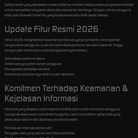
Setiap tautan yang disediakan melalui halaman ini telah melalui proses pengecekan berkala
untuk memastikan kelayakan akses dan keamanan teknisnya. Dengan cara ini, pengguna
tidak perlu khawatir terkait link yang kadaluwarsa atau tidak dapat diakses.
Update Fitur Resmi 2026
Tahun 2026 menghadirkan sejumlah pembaruan yang membantu meningkatkan
kenyamanan pengguna, mulai dari optimalisasi performa, tampilan responsif, hingga
penyesuaian antarmuka untuk berbagai perangkat terbaru.
Optimalisasi performa sistem
Antarmuka yang lebih ramah pengguna
Peningkatan kestabilan koneksi
Pembaruan panduan agar lebih mudah dipahami
Komitmen Terhadap Keamanan &
Kejelasan Informasi
Informasi yang disajikan pada halaman ini difokuskan untuk membantu pengguna
mengenali akses resmi, memahami fungsi fitur, serta memastikan setiap data yang
ditampilkan relevan dan diperbarui secara konsisten.
Pembaruan informasi secara rutin
Penyajian data yang relevan dan tidak berlebihan