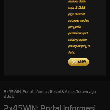
sampai disitu
saja, SV388
juga dikenal
sebagai wadah
penyedia
permainan judi
sabung ayam
paling fairplay di
Asia.
MAIN
2x45WIN: Portal Informasi Resmi & Akses Terpercaya
2026
2x45WIN: Portal Informasi