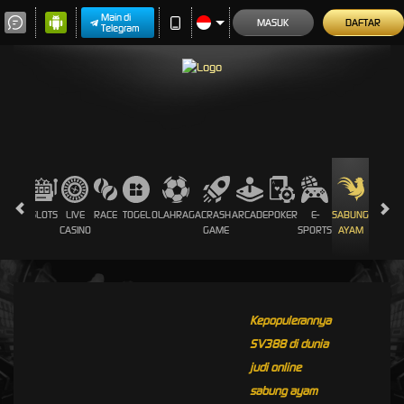
Main di
MASUK
DAFTAR
Telegram
HOT
SLOTS
LIVE
RACE
TOGEL
OLAHRAGA
CRASH
ARCADE
POKER
E-
SABUNG
PROMOS
GAMES
CASINO
GAME
SPORTS
AYAM
Kepopulerannya
SV388 di dunia
judi online
sabung ayam