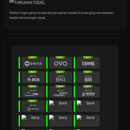
TARUHAN TOGEL
Platform togel yang menarik dari perusahan terbaik di dunia yang menawarkan
hadiah kemenangan besar