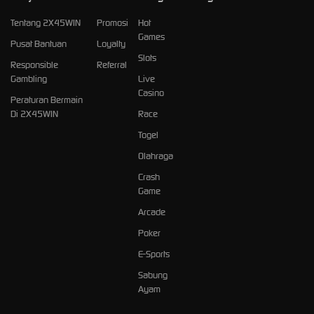
Tentang 2X45WIN
Promosi
Hot
Games
Pusat Bantuan
Loyalty
Slots
Responsible
Referral
Gambling
Live
Casino
Peraturan Bermain
Di 2X45WIN
Race
Togel
Olahraga
Crash
Game
Arcade
Poker
E-Sports
Sabung
Ayam