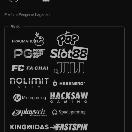
Platform Penyedia Layanan
Slots