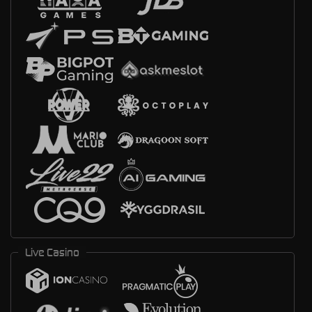
Live Casino