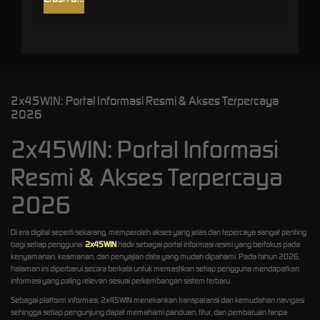
2x45WIN: Portal Informasi Resmi & Akses Terpercaya
2026
2x45WIN: Portal Informasi
Resmi & Akses Terpercaya
2026
Di era digital seperti sekarang, memperoleh akses yang jelas dan tepercaya sangat penting
bagi setiap pengguna.
2x45WIN
hadir sebagai portal informasi resmi yang berfokus pada
kenyamanan, keamanan, dan penyajian data yang mudah dipahami. Pada tahun 2026,
halaman ini diperbarui secara berkala untuk memastikan setiap pengguna mendapatkan
informasi yang paling relevan sesuai perkembangan sistem terbaru.
Sebagai platform informasi, 2x45WIN menekankan transparansi dan kemudahan navigasi
sehingga setiap pengunjung dapat memahami panduan, fitur, dan pembaruan tanpa