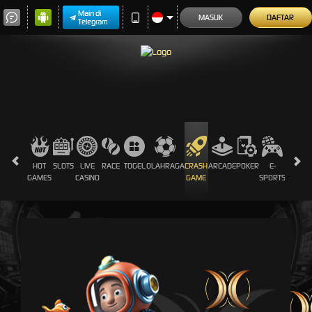
Main di
MASUK
DAFTAR
Telegram
HOT
SLOTS
LIVE
RACE
TOGEL
OLAHRAGA
CRASH
ARCADE
POKER
E-
SABUN
GAMES
CASINO
GAME
SPORTS
AYAM