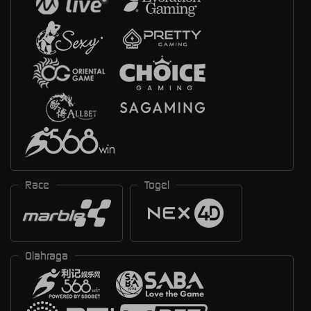
Race
Togel
Olahraga