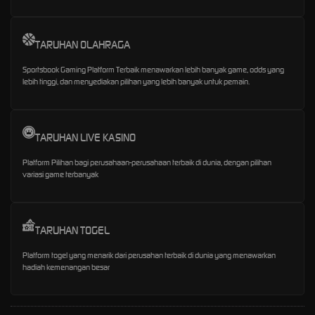
TARUHAN OLAHRAGA
Sportsbook Gaming Platform Terbaik menawarkan lebih banyak game, odds yang
lebih tinggi, dan menyediakan pilihan yang lebih banyak untuk pemain.
TARUHAN LIVE KASINO
Platform Pilihan bagi perusahaan-perusahaan terbaik di dunia, dengan pilihan
variasi game terbanyak
TARUHAN TOGEL
Platform togel yang menarik dari perusahan terbaik di dunia yang menawarkan
hadiah kemenangan besar