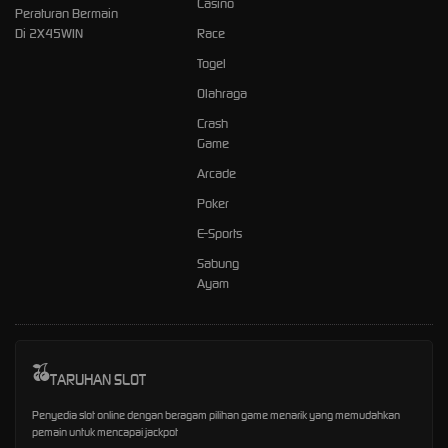
Casino
Peraturan Bermain
Di 2X45WIN
Race
Togel
Olahraga
Crash
Game
Arcade
Poker
E-Sports
Sabung
Ayam
TARUHAN SLOT
Penyedia slot online dengan beragam pilihan game menarik yang memudahkan
pemain untuk mencapai jackpot