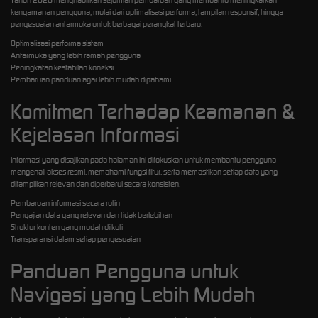
Tahun 2026 menghadirkan sejumlah pembaruan yang membantu meningkatkan
kenyamanan pengguna, mulai dari optimalisasi performa, tampilan responsif, hingga
penyesuaian antarmuka untuk berbagai perangkat terbaru.
Optimalisasi performa sistem
Antarmuka yang lebih ramah pengguna
Peningkatan kestabilan koneksi
Pembaruan panduan agar lebih mudah dipahami
Komitmen Terhadap Keamanan &
Kejelasan Informasi
Informasi yang disajikan pada halaman ini difokuskan untuk membantu pengguna
mengenali akses resmi, memahami fungsi fitur, serta memastikan setiap data yang
ditampilkan relevan dan diperbarui secara konsisten.
Pembaruan informasi secara rutin
Penyajian data yang relevan dan tidak berlebihan
Struktur konten yang mudah diikuti
Transparansi dalam setiap penyesuaian
Panduan Pengguna untuk
Navigasi yang Lebih Mudah