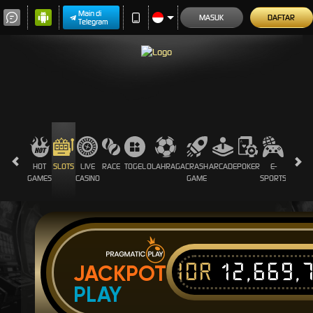
Main di
MASUK
DAFTAR
Telegram
HOT
SLOTS
LIVE
RACE
TOGEL
OLAHRAGA
CRASH
ARCADE
POKER
E-
SABUN
GAMES
CASINO
GAME
SPORTS
AYAM
IDR
12,669,
JACKPOT
PLAY