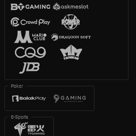
Poker
E-Sports