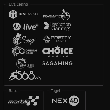
Live Casino
Race
Togel