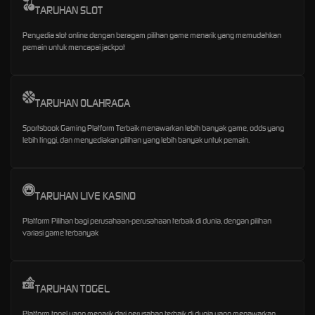
TARUHAN SLOT
Penyedia slot online dengan beragam pilihan game menarik yang memudahkan
pemain untuk mencapai jackpot
TARUHAN OLAHRAGA
Sportsbook Gaming Platform Terbaik menawarkan lebih banyak game, odds yang
lebih tinggi, dan menyediakan pilihan yang lebih banyak untuk pemain.
TARUHAN LIVE KASINO
Platform Pilihan bagi perusahaan-perusahaan terbaik di dunia, dengan pilihan
variasi game terbanyak
TARUHAN TOGEL
Platform togel yang menarik dari perusahan terbaik di dunia yang menawarkan