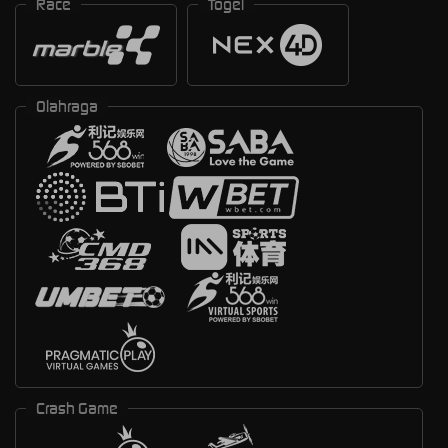
Race
Togel
Olahraga
Crash Game