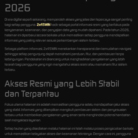
2026
Di era digital seperti sekarang, memperoleh akses yang jelas dan tepercaya sangat penting
bagi setiap pengguna.
2x45WIN
hadir sebagai portal informasi resmi yang berfokus pada
kenyamanan, keamanan, dan penyajian data yang mudah dipahami. Pada tahun 2026,
halaman ini diperbarui secara berkala untuk memastikan setiap pengguna mendapatkan
informasi yang paling relevan sesuai perkembangan sistem terbaru.
Sebagai platform informasi, 2x45WIN menekankan transparansi dan kemudahan navigasi
sehingga setiap pengunjung dapat memahami panduan, fitur, dan pembaruan tanpa
kebingungan. Pendekatan ini dirancang untuk menghadirkan pengalaman yang lebih
terarah bagi pengguna yang ingin mengetahui akses resmi atau memahami fitur sistem
terbaru.
Akses Resmi yang Lebih Stabil
dan Terpantau
Fokus utama halaman ini adalah memastikan pengguna selalu mendapatkan jalur akses
yang stabil. Informasi yang ditampilkan mengikuti pembaruan sistem dan penyesuaian
terbaru untuk memberikan pengalaman yang aman serta menghindari potensi hambatan
saat mengakses layanan.
Setiap tautan yang disediakan melalui halaman ini telah melalui proses pengecekan berkala
untuk memastikan kelayakan akses dan keamanan teknisnya. Dengan cara ini, pengguna