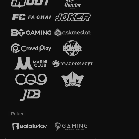
Poker