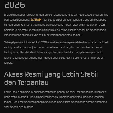
2026
Di era digital seperti sekarang, memperoleh akses yang jelas dan tepercaya sangat penting
bagi setiap pengguna.
2x45WIN
hadir sebagai portal informasi resmi yang berfokus pada
kenyamanan, keamanan, dan penyajian data yang mudah dipahami. Pada tahun 2026,
halaman ini diperbarui secara berkala untuk memastikan setiap pengguna mendapatkan
informasi yang paling relevan sesuai perkembangan sistem terbaru.
Sebagai platform informasi, 2x45WIN menekankan transparansi dan kemudahan navigasi
sehingga setiap pengunjung dapat memahami panduan, fitur, dan pembaruan tanpa
kebingungan. Pendekatan ini dirancang untuk menghadirkan pengalaman yang lebih
terarah bagi pengguna yang ingin mengetahui akses resmi atau memahami fitur sistem
terbaru.
Akses Resmi yang Lebih Stabil
dan Terpantau
Fokus utama halaman ini adalah memastikan pengguna selalu mendapatkan jalur akses
yang stabil. Informasi yang ditampilkan mengikuti pembaruan sistem dan penyesuaian
terbaru untuk memberikan pengalaman yang aman serta menghindari potensi hambatan
saat mengakses layanan.