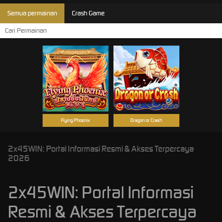
Semua permainan
Crash Game
Flying Phoenix
Dragon or Crash
2x45WIN: Portal Informasi Resmi & Akses Terpercaya
2026
2x45WIN: Portal Informasi
Resmi & Akses Terpercaya