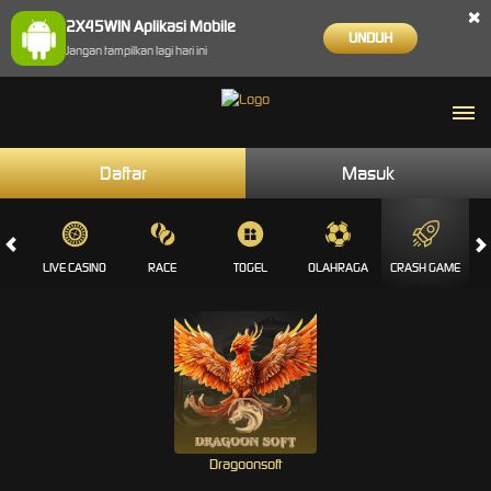
×
2X45WIN Aplikasi Mobile
UNDUH
Jangan tampilkan lagi hari ini
Daftar
Masuk
S
LIVE CASINO
RACE
TOGEL
OLAHRAGA
CRASH GAME
Dragoonsoft