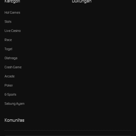
Kategori
Dukungan
Hot Games
Slots
Live Casino
Race
Togel
Olahraga
Crash Game
Arcade
Poker
E-Sports
Sabung Ayam
Komunitas