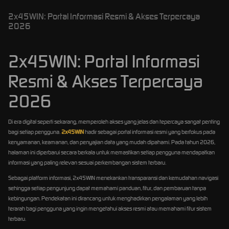
2x45WIN: Portal Informasi Resmi & Akses Terpercaya
2026
2x45WIN: Portal Informasi
Resmi & Akses Terpercaya
2026
Di era digital seperti sekarang, memperoleh akses yang jelas dan tepercaya sangat penting
bagi setiap pengguna.
2x45WIN
hadir sebagai portal informasi resmi yang berfokus pada
kenyamanan, keamanan, dan penyajian data yang mudah dipahami. Pada tahun 2026,
halaman ini diperbarui secara berkala untuk memastikan setiap pengguna mendapatkan
informasi yang paling relevan sesuai perkembangan sistem terbaru.
Sebagai platform informasi, 2x45WIN menekankan transparansi dan kemudahan navigasi
sehingga setiap pengunjung dapat memahami panduan, fitur, dan pembaruan tanpa
kebingungan. Pendekatan ini dirancang untuk menghadirkan pengalaman yang lebih
terarah bagi pengguna yang ingin mengetahui akses resmi atau memahami fitur sistem
terbaru.