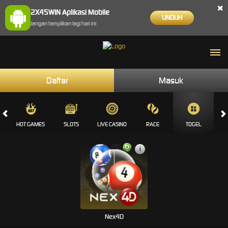
×
2X45WIN Aplikasi Mobile
UNDUH
Jangan tampilkan lagi hari ini
Daftar
Masuk
HOT GAMES
SLOTS
LIVE CASINO
RACE
TOGEL
OL
i
Nex4D