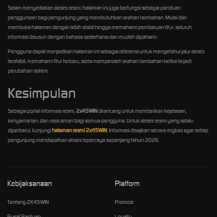
Selain menyediakan akses resmi, halaman ini juga berfungsi sebagai panduan
penggunaan bagi pengunjung yang membutuhkan arahan tambahan. Mulai dari
membuka halaman dengan lebih stabil hingga memahami pembaruan fitur, seluruh
informasi disusun dengan bahasa sederhana dan mudah dipahami.
Pengguna dapat menjadikan halaman ini sebagai referensi untuk mengetahui jalur akses
terstabil, memahami fitur terbaru, serta memperoleh arahan tambahan ketika terjadi
perubahan sistem.
Kesimpulan
Sebagai portal informasi resmi,
2x45WIN
dirancang untuk memberikan kejelasan,
kenyamanan, dan rasa aman bagi semua pengguna. Untuk akses resmi yang selalu
diperbarui, kunjungi
halaman resmi 2x45WIN
. Informasi disajikan secara ringkas agar setiap
pengunjung mendapatkan akses tepercaya sepanjang tahun 2026.
Kebijaksanaan
Platform
Tentang 2X45WIN
Promosi
Pusat Bantuan
Loyalty