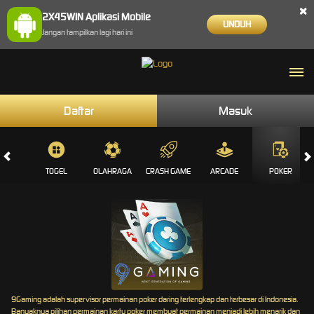
×
2X45WIN Aplikasi Mobile
UNDUH
Jangan tampilkan lagi hari ini
Daftar
Masuk
CE
TOGEL
OLAHRAGA
CRASH GAME
ARCADE
POKER
9Gaming adalah supervisor permainan poker daring terlengkap dan terbesar di Indonesia.
Banyaknya pilihan permainan kartu poker membuat permainan menjadi lebih menarik dan