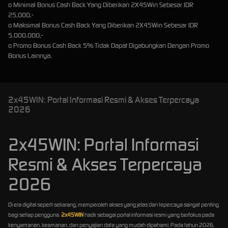
o Minimal Bonus Cash Back Yang Diberikan 2X45Win Sebesar IDR
25,000,-
o Maksimal Bonus Cash Back Yang Diberikan 2X45Win Sebesar IDR
5.000.000,-
o Promo Bonus Cash Back 5% Tidak Dapat Digabungkan Dengan Promo
Bonus Lainnya.
2x45WIN: Portal Informasi Resmi & Akses Terpercaya
2026
2x45WIN: Portal Informasi
Resmi & Akses Terpercaya
2026
Di era digital seperti sekarang, memperoleh akses yang jelas dan tepercaya sangat penting
bagi setiap pengguna.
2x45WIN
hadir sebagai portal informasi resmi yang berfokus pada
kenyamanan, keamanan, dan penyajian data yang mudah dipahami. Pada tahun 2026,