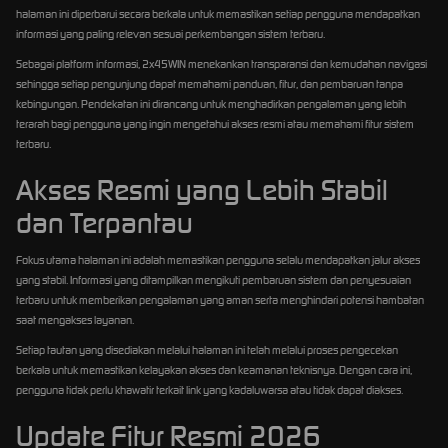
halaman ini diperbarui secara berkala untuk memastikan setiap pengguna mendapatkan
informasi yang paling relevan sesuai perkembangan sistem terbaru.
Sebagai platform informasi, 2x45WIN menekankan transparansi dan kemudahan navigasi
sehingga setiap pengunjung dapat memahami panduan, fitur, dan pembaruan tanpa
kebingungan. Pendekatan ini dirancang untuk menghadirkan pengalaman yang lebih
terarah bagi pengguna yang ingin mengetahui akses resmi atau memahami fitur sistem
terbaru.
Akses Resmi yang Lebih Stabil
dan Terpantau
Fokus utama halaman ini adalah memastikan pengguna selalu mendapatkan jalur akses
yang stabil. Informasi yang ditampilkan mengikuti pembaruan sistem dan penyesuaian
terbaru untuk memberikan pengalaman yang aman serta menghindari potensi hambatan
saat mengakses layanan.
Setiap tautan yang disediakan melalui halaman ini telah melalui proses pengecekan
berkala untuk memastikan kelayakan akses dan keamanan teknisnya. Dengan cara ini,
pengguna tidak perlu khawatir terkait link yang kadaluwarsa atau tidak dapat diakses.
Update Fitur Resmi 2026