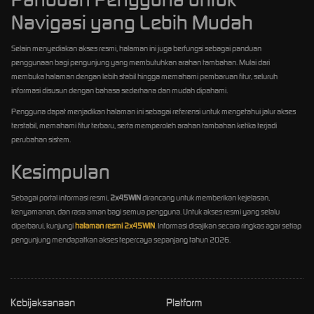
Navigasi yang Lebih Mudah
Selain menyediakan akses resmi, halaman ini juga berfungsi sebagai panduan
penggunaan bagi pengunjung yang membutuhkan arahan tambahan. Mulai dari
membuka halaman dengan lebih stabil hingga memahami pembaruan fitur, seluruh
informasi disusun dengan bahasa sederhana dan mudah dipahami.
Pengguna dapat menjadikan halaman ini sebagai referensi untuk mengetahui jalur akses
terstabil, memahami fitur terbaru, serta memperoleh arahan tambahan ketika terjadi
perubahan sistem.
Kesimpulan
Sebagai portal informasi resmi,
2x45WIN
dirancang untuk memberikan kejelasan,
kenyamanan, dan rasa aman bagi semua pengguna. Untuk akses resmi yang selalu
diperbarui, kunjungi
halaman resmi 2x45WIN
. Informasi disajikan secara ringkas agar setiap
pengunjung mendapatkan akses tepercaya sepanjang tahun 2026.
Kebijaksanaan
Platform