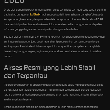
Di era digital seperti sekarang, memperoleh akses yang jelas dan tepercaya sangat penting
bagi setiap pengguna.
2x45WIN
hadir sebagai portal informasi resmi yang berfokus pada
kenyamanan, keamanan, dan penyajian data yang mudah dipahami. Pada tahun 2026,
halaman ini diperbarui secara berkala untuk memastikan setiap pengguna mendapatkan
informasi yang paling relevan sesuai perkembangan sistem terbaru.
Sebagai platform informasi, 2x45WIN menekankan transparansi dan kemudahan navigasi
sehingga setiap pengunjung dapat memahami panduan, fitur, dan pembaruan tanpa
kebingungan. Pendekatan ini dirancang untuk menghadirkan pengalaman yang lebih
terarah bagi pengguna yang ingin mengetahui akses resmi atau memahami fitur sistem
terbaru.
Akses Resmi yang Lebih Stabil
dan Terpantau
Fokus utama halaman ini adalah memastikan pengguna selalu mendapatkan jalur akses
yang stabil. Informasi yang ditampilkan mengikuti pembaruan sistem dan penyesuaian
terbaru untuk memberikan pengalaman yang aman serta menghindari potensi hambatan
saat mengakses layanan.
Setiap tautan yang disediakan melalui halaman ini telah melalui proses pengecekan