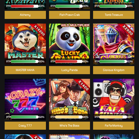
RTP
83%
RTP
90%
RTP
95%
Alchemy
Fish Prawn Crab
Tomb Treasure
RTP
90%
RTP
80%
RTP
MASTER HAHA
Lucky Panda
Glorious Kingdom
RTP
92%
RTP
86%
RTP
Crazy 777
Who's The Boss
Fa Fa Monkey