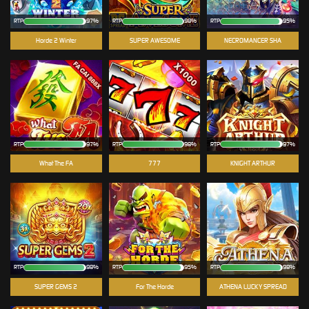
RTP
RTP
98%
RTP
95%
Horde 2 Winter
SUPER AWESOME
NECROMANCER SHA
RTP
97%
RTP
98%
RTP
97%
What The FA
777
KNIGHT ARTHUR
RTP
98%
RTP
RTP
98%
SUPER GEMS 2
For The Horde
ATHENA LUCKY SPREAD