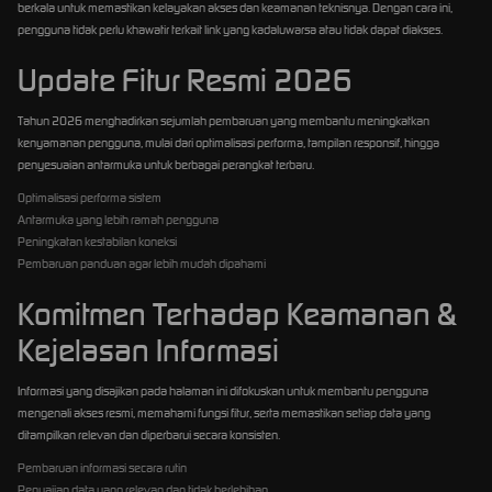
berkala untuk memastikan kelayakan akses dan keamanan teknisnya. Dengan cara ini,
pengguna tidak perlu khawatir terkait link yang kadaluwarsa atau tidak dapat diakses.
Update Fitur Resmi 2026
Tahun 2026 menghadirkan sejumlah pembaruan yang membantu meningkatkan
kenyamanan pengguna, mulai dari optimalisasi performa, tampilan responsif, hingga
penyesuaian antarmuka untuk berbagai perangkat terbaru.
Optimalisasi performa sistem
Antarmuka yang lebih ramah pengguna
Peningkatan kestabilan koneksi
Pembaruan panduan agar lebih mudah dipahami
Komitmen Terhadap Keamanan &
Kejelasan Informasi
Informasi yang disajikan pada halaman ini difokuskan untuk membantu pengguna
mengenali akses resmi, memahami fungsi fitur, serta memastikan setiap data yang
ditampilkan relevan dan diperbarui secara konsisten.
Pembaruan informasi secara rutin
Penyajian data yang relevan dan tidak berlebihan