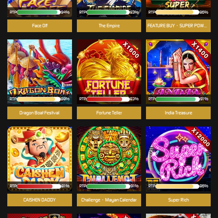
RTP
RTP
93%
RTP
86%
Face Off
The Empire
FEATURE BUY・SUPER POWERFUL
RTP
88%
RTP
RTP
91%
Dragon Boat Festival
Fortune Teller
India Treasure
RTP
81%
RTP
91%
RTP
86%
CAISHEN DADDY
Challenge・Mayan Calendar
Super Rich