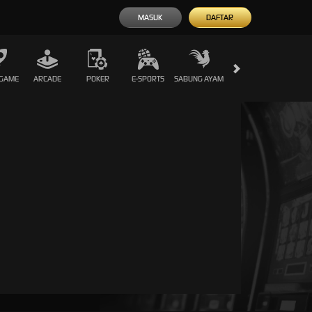
MASUK
DAFTAR
 GAME
ARCADE
POKER
E-SPORTS
SABUNG AYAM
PROMOSI