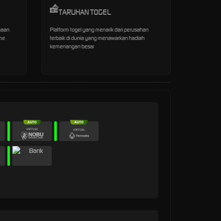
TARUHAN TOGEL
haan
Platform togel yang menarik dari perusahan
ame
terbaik di dunia yang menawarkan hadiah
kemenangan besar