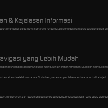
n & Kejelasan Informasi
guna mengenali akses resmi, memahami fungsi fitur, serta memastikan setiap data yang ditampilka
avigasi yang Lebih Mudah
nduan penggunaan bagi pengunjung yang membutuhkan arahan tambahan. Mulai dari membuka hala
jalur akses terstabil, memahami fitur terbaru, serta memperoleh arahan tambahan ketika terjadi 
asan, kenyamanan, dan rasa aman bagi semua pengguna. Untuk akses resmi yang selalu diperbaru