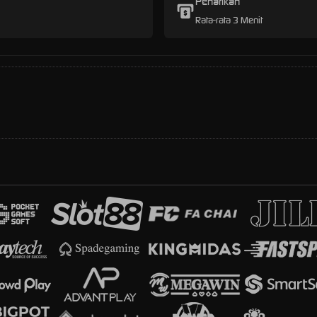
Penarikan
Rata-rata 3 Menit