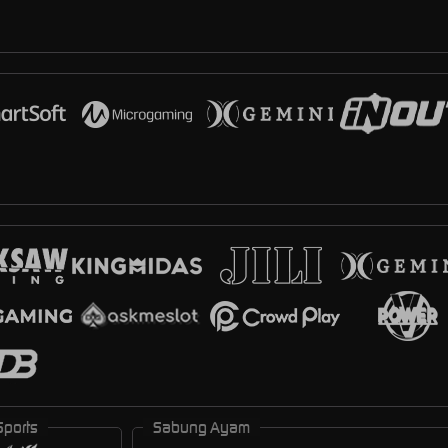
Sports
Sabung Ayam