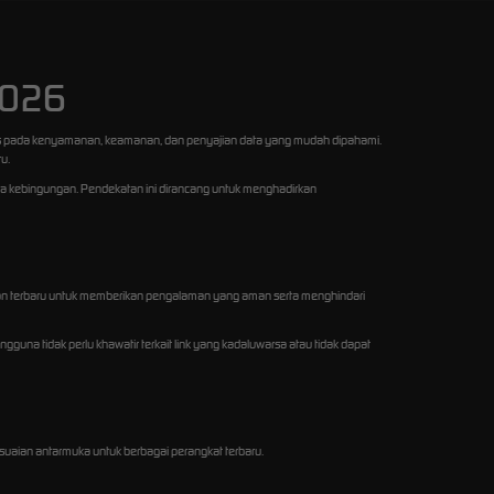
2026
okus pada kenyamanan, keamanan, dan penyajian data yang mudah dipahami.
u.
a kebingungan. Pendekatan ini dirancang untuk menghadirkan
aian terbaru untuk memberikan pengalaman yang aman serta menghindari
guna tidak perlu khawatir terkait link yang kadaluwarsa atau tidak dapat
aian antarmuka untuk berbagai perangkat terbaru.