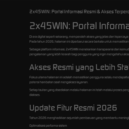
2x45WIN: Portal Informasi Resmi & Akses Terpe
2x45WIN: Portal Inform
Di era digital seperti sekarang, memperoleh akses yang jelas dan tepercay
Pada tahun 2026, halaman ini diperbarui secara berkala untuk memastikan
Sebagai platform informasi, 2x45WIN menekankan transparansi dan kemud
pengalaman yang lebih terarah bagi pengguna yang ingin mengetahui akses
Akses Resmi yang Lebih Sta
Fokus utama halaman ini adalah memastikan pengguna selalu mendapatkan 
potensi hambatan saat mengakses layanan.
Setiap tautan yang disediakan melalui halaman ini telah melalui proses pe
diakses.
Update Fitur Resmi 2026
Tahun 2026 menghadirkan sejumlah pembaruan yang membantu meningkatkan
Optimalisasi performa sistem