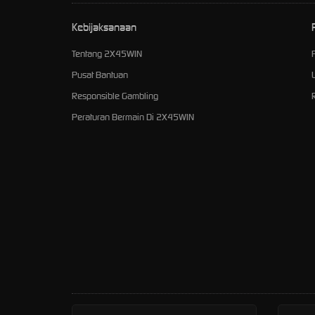
Kebijaksanaan
Tentang 2X45WIN
Pusat Bantuan
Responsible Gambling
Peraturan Bermain Di 2X45WIN