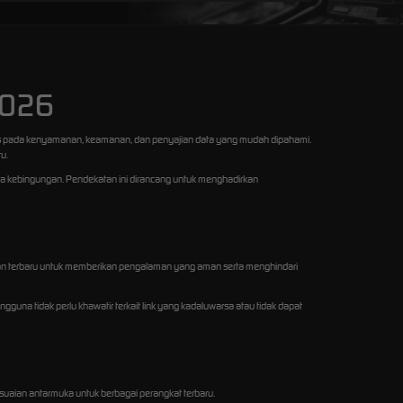
2026
okus pada kenyamanan, keamanan, dan penyajian data yang mudah dipahami.
u.
a kebingungan. Pendekatan ini dirancang untuk menghadirkan
aian terbaru untuk memberikan pengalaman yang aman serta menghindari
guna tidak perlu khawatir terkait link yang kadaluwarsa atau tidak dapat
aian antarmuka untuk berbagai perangkat terbaru.