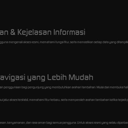
n & Kejelasan Informasi
guna mengenali akses resmi, memahami fungsi fitur, serta memastikan setiap data yang ditampilka
avigasi yang Lebih Mudah
nduan penggunaan bagi pengunjung yang membutuhkan arahan tambahan. Mulai dari membuka hala
jalur akses terstabil, memahami fitur terbaru, serta memperoleh arahan tambahan ketika terjadi 
asan, kenyamanan, dan rasa aman bagi semua pengguna. Untuk akses resmi yang selalu diperbaru