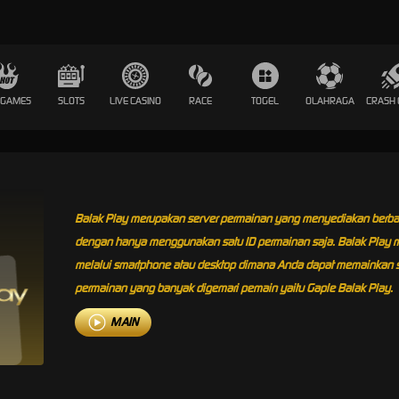
 GAMES
SLOTS
LIVE CASINO
RACE
TOGEL
OLAHRAGA
CRASH
Balak Play merupakan server permainan yang menyediakan berb
dengan hanya menggunakan satu ID permainan saja. Balak Play 
melalui smartphone atau desktop dimana Anda dapat memainkan 
permainan yang banyak digemari pemain yaitu Gaple Balak Play.
MAIN