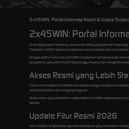
2x45WIN: Portal Informasi Resmi & Akses Terpe
2x45WIN: Portal Inform
Di era digital seperti sekarang, memperoleh akses yang jelas dan tepercay
Pada tahun 2026, halaman ini diperbarui secara berkala untuk memastikan
Sebagai platform informasi, 2x45WIN menekankan transparansi dan kemud
pengalaman yang lebih terarah bagi pengguna yang ingin mengetahui akses
Akses Resmi yang Lebih Sta
Fokus utama halaman ini adalah memastikan pengguna selalu mendapatkan 
potensi hambatan saat mengakses layanan.
Setiap tautan yang disediakan melalui halaman ini telah melalui proses pe
diakses.
Update Fitur Resmi 2026
Tahun 2026 menghadirkan sejumlah pembaruan yang membantu meningkatkan