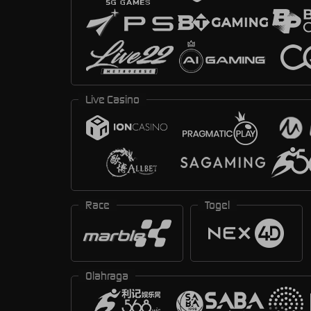
Live Casino
Race
Togel
Olahraga