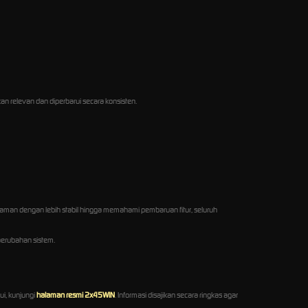
n relevan dan diperbarui secara konsisten.
man dengan lebih stabil hingga memahami pembaruan fitur, seluruh
perubahan sistem.
i, kunjungi
halaman resmi 2x45WIN
. Informasi disajikan secara ringkas agar