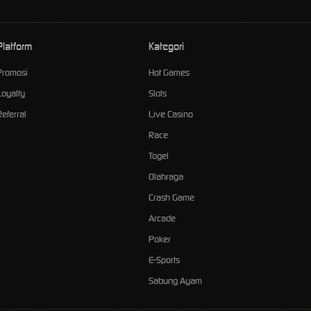
Platform
Kategori
Promosi
Hot Games
Loyalty
Slots
Referral
Live Casino
Race
Togel
Olahraga
Crash Game
Arcade
Poker
E-Sports
Sabung Ayam