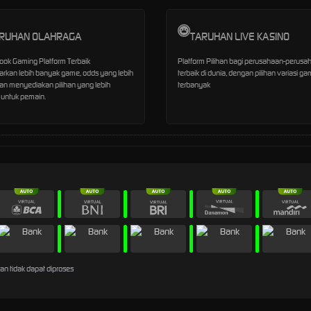
RUHAN OLAHRAGA
TARUHAN LIVE KASINO
ook Gaming Platform Terbaik
Platform Pilihan bagi perusahaan-perusa
kan lebih banyak game, odds yang lebih
terbaik di dunia, dengan pilihan variasi g
 dan menyediakan pilihan yang lebih
terbanyak
untuk pemain.
an tidak dapat diproses