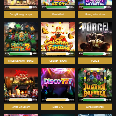
RTP
88%
RTP
90%
RTP
93%
Crazy Bounty: Jackpot
Pinata Fest
Bunny to the Moon
RTP
92%
RTP
88%
RTP
90%
Maya: Elemental Totem 2
Cai Shen Fortune
PUBG2
RTP
84%
RTP
86%
RTP
91%
Xmas Gift Delight
Disco 777
Jumanji Bonanza