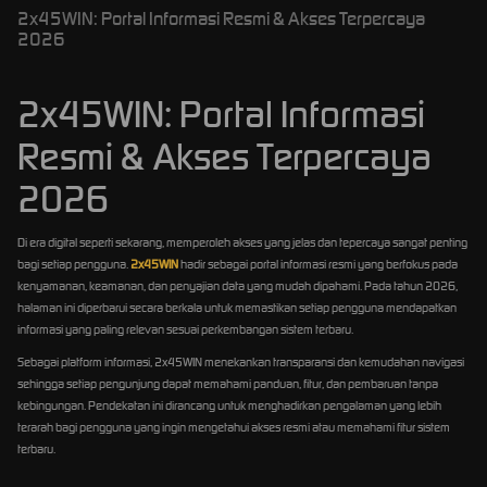
2x45WIN: Portal Informasi Resmi & Akses Terpercaya
2026
2x45WIN: Portal Informasi
Resmi & Akses Terpercaya
2026
Di era digital seperti sekarang, memperoleh akses yang jelas dan tepercaya sangat penting
bagi setiap pengguna.
2x45WIN
hadir sebagai portal informasi resmi yang berfokus pada
kenyamanan, keamanan, dan penyajian data yang mudah dipahami. Pada tahun 2026,
halaman ini diperbarui secara berkala untuk memastikan setiap pengguna mendapatkan
informasi yang paling relevan sesuai perkembangan sistem terbaru.
Sebagai platform informasi, 2x45WIN menekankan transparansi dan kemudahan navigasi
sehingga setiap pengunjung dapat memahami panduan, fitur, dan pembaruan tanpa
kebingungan. Pendekatan ini dirancang untuk menghadirkan pengalaman yang lebih
terarah bagi pengguna yang ingin mengetahui akses resmi atau memahami fitur sistem
terbaru.