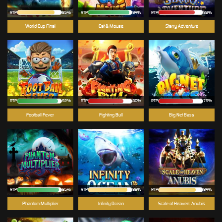
RTP
85%
RTP
94%
RTP
82%
World Cup Final
Cat & Mouse
Starry Adventure
RTP
92%
RTP
80%
RTP
79%
Football Fever
Fighting Bull
Big Net Bass
RTP
95%
RTP
89%
RTP
84%
Phantom Multiplier
Infinity Ocean
Scale of Heaven: Anubis