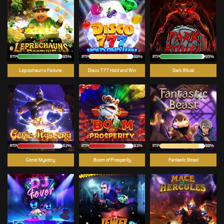
RTP
95%
RTP
88%
RTP
95%
Leprechaun’s Fortune
Disco 777 Hold and Win
Dark Ritual
RTP
83%
RTP
83%
RTP
88%
Genie Mystery
Boom of Prosperity
Fantastic Beast