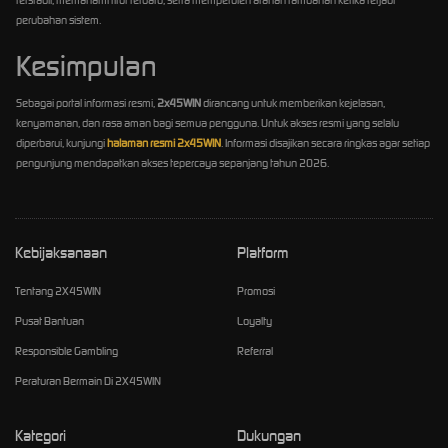
perubahan sistem.
Kesimpulan
Sebagai portal informasi resmi,
2x45WIN
dirancang untuk memberikan kejelasan,
kenyamanan, dan rasa aman bagi semua pengguna. Untuk akses resmi yang selalu
diperbarui, kunjungi
halaman resmi 2x45WIN
. Informasi disajikan secara ringkas agar setiap
pengunjung mendapatkan akses tepercaya sepanjang tahun 2026.
Kebijaksanaan
Platform
Tentang 2X45WIN
Promosi
Pusat Bantuan
Loyalty
Responsible Gambling
Referral
Peraturan Bermain Di 2X45WIN
Kategori
Dukungan