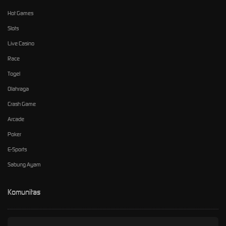
Hot Games
Slots
Live Casino
Race
Togel
Olahraga
Crash Game
Arcade
Poker
E-Sports
Sabung Ayam
Komunitas