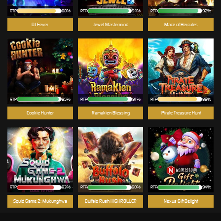
RTP
88%
RTP
94%
RTP
92%
DJ Fever
Jewel Mastermind
Mace of Hercules
RTP
95%
RTP
91%
RTP
89%
Cookie Hunter
Ramakien Blessing
Pirate Treasure Hunt
RTP
83%
RTP
90%
RTP
94%
Squid Game 2: Mukunghwa
Buffalo Rush HIGHROLLER
Nexus Gift Delight