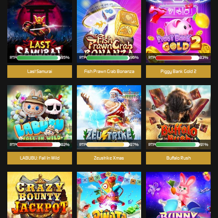
RTP
95%
RTP
96%
RTP
83%
Last Samurai
Fish Prawn Crab Bonanza
Piggy Bank Gold 2
RTP
82%
RTP
87%
RTP
91%
LABUBU: Fall In Wild
Zeustrike Xmas
Buffalo Rush