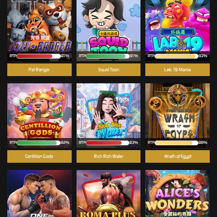
RTP
81%
RTP
91%
RTP
Pet Ranger
Squid Toon
Lab 19 Mania
RTP
92%
RTP
83%
RTP
86%
Centillion Gods
Rich Rich Water
Wrath of Egypt