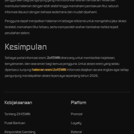
penggunaan bagi pengunjung yang membutuhkan arahan tambahan. Mulai dari
membuka halaman dengan lebih stabil hingga memahami pembaruan fitur, seluruh
informasi disusun dengan bahasa sederhana dan mudah dipahami.
Pengguna dapat menjadikan halaman ini sebagai referensi untuk mengetahui jalur akses
terstabil, memahami fitur terbaru, serta memperoleh arahan tambahan ketika terjadi
perubahan sistem.
Kesimpulan
Sebagai portal informasi resmi,
2x45WIN
dirancang untuk memberikan kejelasan,
kenyamanan, dan rasa aman bagi semua pengguna. Untuk akses resmi yang selalu
diperbarui, kunjungi
halaman resmi 2x45WIN
. Informasi disajikan secara ringkas agar setiap
pengunjung mendapatkan akses tepercaya sepanjang tahun 2026.
Kebijaksanaan
Platform
Tentang 2X45WIN
Promosi
Pusat Bantuan
Loyalty
Responsible Gambling
Referral