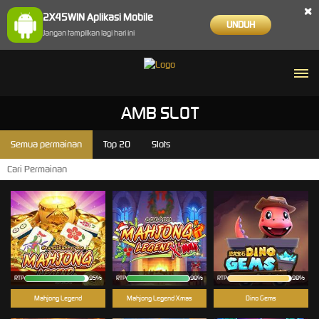
×
2X45WIN Aplikasi Mobile
UNDUH
Jangan tampilkan lagi hari ini
AMB SLOT
Semua permainan
Top 20
Slots
RTP
95%
RTP
98%
RTP
Mahjong Legend
Mahjong Legend Xmas
Dino Gems