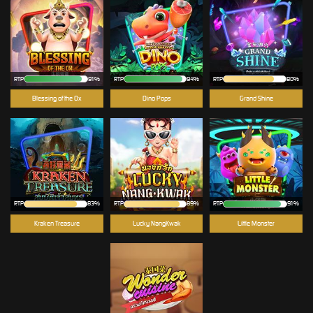
RTP
91%
RTP
94%
RTP
Blessing of the Ox
Dino Pops
Grand Shine
RTP
RTP
89%
RTP
91%
Kraken Treasure
Lucky NangKwak
Little Monster