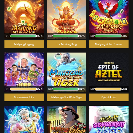
RTP
96%
RTP
95%
RTP
98%
Mahjong Legacy
The Monkey King
Mahjong of the Phoenix
RTP
RTP
95%
RTP
Government Joke
Mahjong of the White Tiger
Epic of Aztec