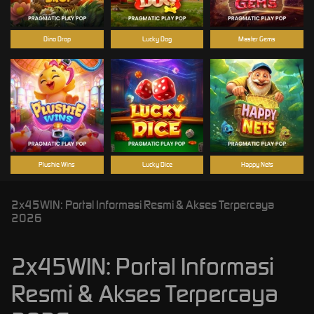
Dino Drop
Lucky Dog
Master Gems
Plushie Wins
Lucky Dice
Happy Nets
2x45WIN: Portal Informasi Resmi & Akses Terpercaya
2026
2x45WIN: Portal Informasi
Resmi & Akses Terpercaya