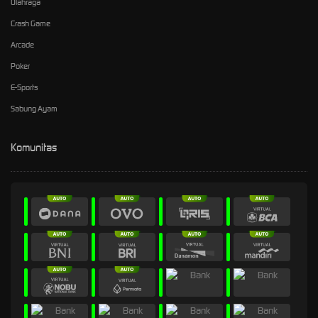
Olahraga
Crash Game
Arcade
Poker
E-Sports
Sabung Ayam
Komunitas