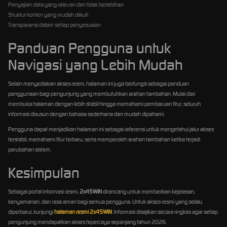
Penyajian data yang relevan dan tidak berlebihan
Struktur konten yang mudah diikuti
Transparansi dalam setiap penyesuaian
Panduan Pengguna untuk
Navigasi yang Lebih Mudah
Selain menyediakan akses resmi, halaman ini juga berfungsi sebagai panduan
penggunaan bagi pengunjung yang membutuhkan arahan tambahan. Mulai dari
membuka halaman dengan lebih stabil hingga memahami pembaruan fitur, seluruh
informasi disusun dengan bahasa sederhana dan mudah dipahami.
Pengguna dapat menjadikan halaman ini sebagai referensi untuk mengetahui jalur akses
terstabil, memahami fitur terbaru, serta memperoleh arahan tambahan ketika terjadi
perubahan sistem.
Kesimpulan
Sebagai portal informasi resmi,
2x45WIN
dirancang untuk memberikan kejelasan,
kenyamanan, dan rasa aman bagi semua pengguna. Untuk akses resmi yang selalu
diperbarui, kunjungi
halaman resmi 2x45WIN
. Informasi disajikan secara ringkas agar setiap
pengunjung mendapatkan akses tepercaya sepanjang tahun 2026.