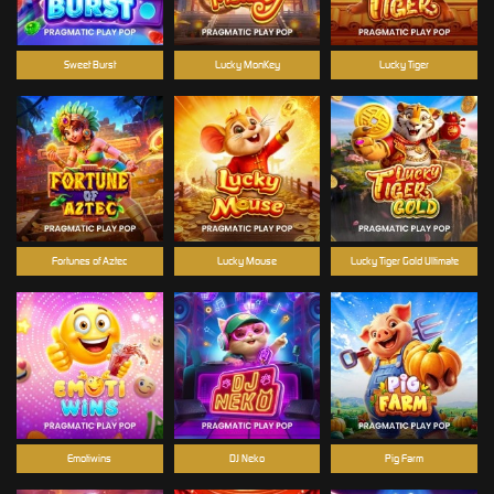
Sweet Burst
Lucky MonKey
Lucky Tiger
Fortunes of Aztec
Lucky Mouse
Lucky Tiger Gold Ultimate
Emotiwins
DJ Neko
Pig Farm